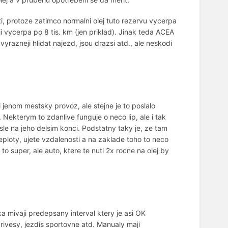
sti, protoze zatimco normalni olej tuto rezervu vycerpa
 vycerpa po 8 tis. km (jen priklad). Jinak teda ACEA
vyrazneji hlidat najezd, jsou drazsi atd., ale neskodi
i jenom mestsky provoz, ale stejne je to poslalo
 Nekterym to zdanlive funguje o neco lip, ale i tak
le na jeho delsim konci. Podstatny taky je, ze tam
teploty, ujete vzdalenosti a na zaklade toho to neco
o super, ale auto, ktere te nuti 2x rocne na olej by
 mivaji predepsany interval ktery je asi OK
rivesy, jezdis sportovne atd. Manualy maji