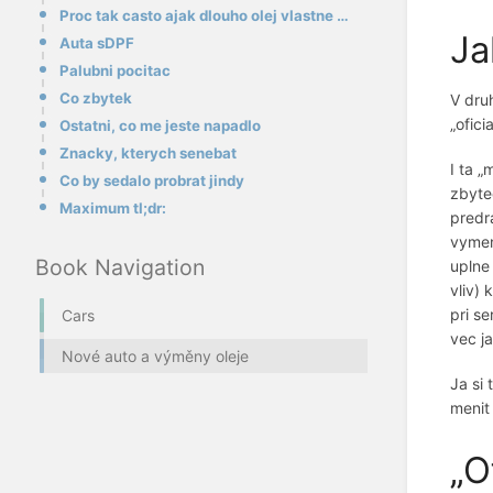
Proc tak casto ajak dlouho olej vlastne vydrzi
Ja
Auta sDPF
Palubni pocitac
Co zbytek
V dru
„ofic
Ostatni, co me jeste napadlo
Znacky, kterych senebat
I ta „
Co by sedalo probrat jindy
zbyte
Maximum tl;dr:
predra
vymenu
Book Navigation
uplne
vliv) 
pri se
Cars
vec j
Nové auto a výměny oleje
Ja si
menit 
„O