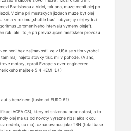
u zasadni klicove slovo "muze". Musi k tomu mit
ezi Bratislavou a Vidni, tak ano, muze menit olej po
nejezdi. V zime pri mestskych jizdach muze byt olej
s. km a v rezimu „shuttle bus“ i obycejny olej vydrzi
lgoritmus „promenliveho intervalu vymeny oleje“).
n rok, ale i to je pri prevazujicim mestskem provozu
oven neni bez zajimavosti, ze v USA se s tim vyrobci
am maji najeto stovky tisic mil v pohode. (A ano,
litrove motory, oproti Evrope s over-engineered
erickeho majitele 5.4 HEMI :D) )
i aut s benzinem (tusim od EURO 6?)
ifikaci ACEA C3), ktery mi snizenou popelnatost, a to
ndly olej ma uz od novoty vyrazne nizsi alkalickou
j uz nedela, co ma), oznacovanou jako TBN (total base
lej a v prubehu opotrebeni se da merit.