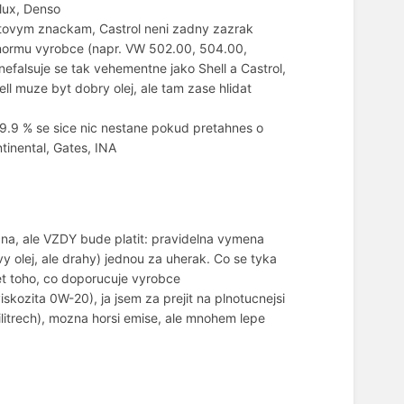
flux, Denso
etovym znackam, Castrol neni zadny zazrak
u normu vyrobce (napr. VW 502.00, 504.00,
falsuje se tak vehementne jako Shell a Castrol,
ell muze byt dobry olej, ale tam zase hlidat
9.9 % se sice nic nestane pokud pretahnes o
tinental, Gates, INA
cna, ale VZDY bude platit: pravidelna vymena
y olej, ale drahy) jednou za uherak. Co se tyka
t toho, co doporucuje vyrobce
iskozita 0W-20), ja jsem za prejit na plnotucnejsi
litrech), mozna horsi emise, ale mnohem lepe