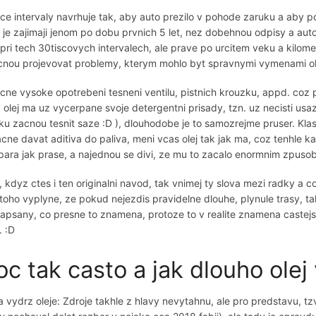
ce intervaly navrhuje tak, aby auto prezilo v pohode zaruku a aby p
e je zajimaji jenom po dobu prvnich 5 let, nez dobehnou odpisy a a
i pri tech 30tiscovych intervalech, ale prave po urcitem veku a kilom
cnou projevovat problemy, kterym mohlo byt spravnymi vymenami ole
cne vysoke opotrebeni tesneni ventilu, pistnich krouzku, appd. coz
y olej ma uz vycerpane svoje detergentni prisady, tzn. uz necisti us
ku zacnou tesnit saze :D ), dlouhodobe je to samozrejme pruser. Klas
acne davat aditiva do paliva, meni vcas olej tak jak ma, coz tenhle k
para jak prase, a najednou se divi, ze mu to zacalo enormnim zpusobe
 kdyz ctes i ten originalni navod, tak vnimej ty slova mezi radky a co 
z toho vyplyne, ze pokud nejezdis pravidelne dlouhe, plynule trasy, t
napsany, co presne to znamena, protoze to v realite znamena castejsi 
. :D
oc tak casto a jak dlouho olej
 vydrz oleje: Zdroje takhle z hlavy nevytahnu, ale pro predstavu, tzv