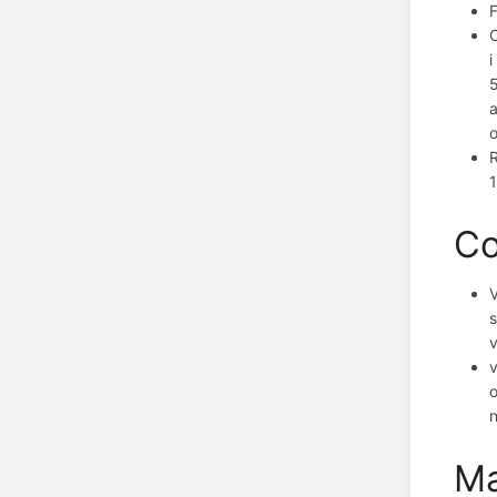
F
O
i
5
a
R
1
Co
V
s
v
v
o
Ma