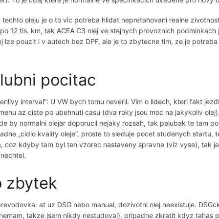
 techto oleju je o to vic potreba hlidat nepretahovani realne zivotno
 po 12 tis. km, tak ACEA C3 olej ve stejnych provoznich podminkach ji
j lze pouzit i v autech bez DPF, ale je to zbytecne tim, ze je potreba 
lubni pocitac
nlivy interval“: U VW bych tomu neveril. Vim o lidech, kteri fakt jezd
menu az ciste po ubehnuti casu (dva roky jsou moc na jakykoliv olej).
de by normalni olejar doporucil nejaky rozsah, tak palubak te tam pos
adne „cidlo kvality oleje“, proste to sleduje pocet studenych startu, 
, coz kdyby tam byl ten vzorec nastaveny spravne (viz vyse), tak je t
 nechtel.
 zbytek
revodovka: at uz DSG nebo manual, dozivotni olej neexistuje. DSGcka
nemam, takze jsem nikdy nestudoval), pripadne zkratit kdyz tahas p