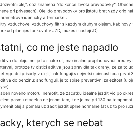
dozivotni olej", coz znamena "do konce zivota prevodovky". Obecne p
ene pri privesech). Olej do prevodovky pro jistotu brat vzdy original,
arametrove identicky aftermarket.
iltry vzduchove: vzduchovy filtr s kazdym druhym olejem, kabinovy 1x
pokud planujes tankovat v JZD, muzes i casteji :D)
tatni, co me jeste napadlo
ditiva do oleje: ne, je to snake oil; maximalne proplachovaci pred vyme
nterval, protoze ty cistici aditiva jsou zpravidla tak drahy, ze za to
etergentni prisady v oleji jinak funguji s nejvetsi ucinnosti cca prvni 3
ditiva do benzinu: ano funguji, je to spise preventivni zalezitost (
vyse)
abeh noveho motoru: nehrotit, ze zacatku idealne jezdit vic po okres
elem pasmu otacek a ne jenom tam, kde je ma pri 130 na tempomat ot
ymenit olej a pomalu uz zacit jezdit uplne normalne (at uz to pro ruz
acky, kterych se nebat