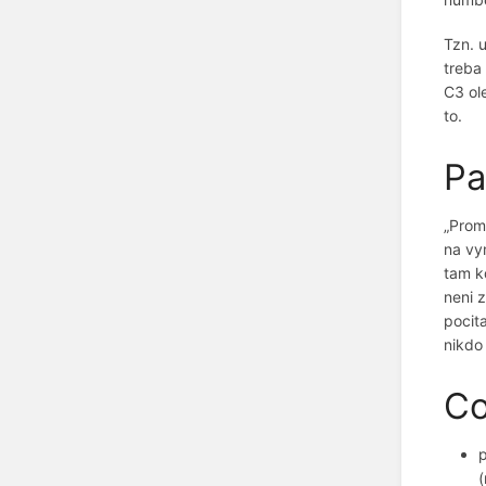
Tzn. u
treba
C3 ole
to.
Pa
„Prome
na vy
tam k
neni z
pocita
nikdo
Co
p
(