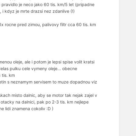
ravidlo je neco jako 60 tis. km/5 let (pripadne
 i kdyz je mrte drazsi nez zdanlive (!)
 rocne pred zimou, palivovy filtr cca 60 tis. km
nou oleje, ale i potom je lepsi spise volit kratsi
 udelas pulku cele vymeny oleje... obecne
 tis. km
u ojetin s neznamym servisem to muze dopadnou viz
kach misto dalnic, aby se motor tak nejak zajel v
acky na dalnici, pak po 2-3 tis. km nejlepe
ne lidi znamena cokoliv :D )