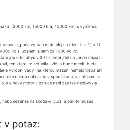
ajnaka“ (3000 km, 15000 km, 45000 km) s vymenou
azovat („pane vy tam mate olej na tricet tisic!“) a 2)
 4000 Kc si udelam ja sam za 1000 Kc vc.
e jde o to, abys v 30 tis. neprijdel na „prvni oficialni
ovi, ten kterej to actually uvidi a bude menit, bude
jake vyrobni vady (na kterou mazani nemelo treba ani
m urcite nekdo dal olej bez specifikace, vsimli jsme si
talo, ale novy motor v zaruce neni zas tak neobvykla
nu, nebo sezenes na skoda-dily.cz, a pak to muzes
t v potaz: