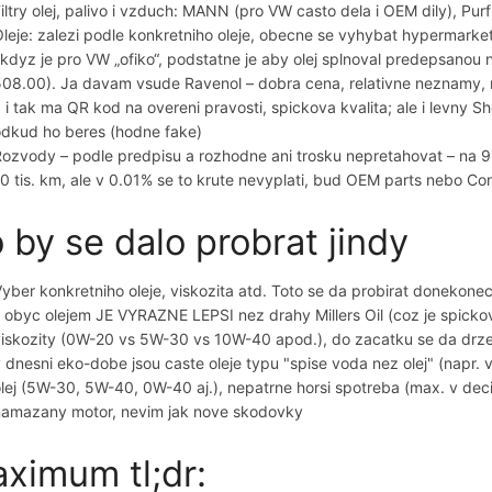
iltry olej, palivo i vzduch: MANN (pro VW casto dela i OEM dily), Pur
leje: zalezi podle konkretniho oleje, obecne se vyhybat hypermark
 kdyz je pro VW „ofiko“, podstatne je aby olej splnoval predepsano
08.00). Ja davam vsude Ravenol – dobra cena, relativne neznamy, ne
 i tak ma QR kod na overeni pravosti, spickova kvalita; ale i levny Sh
odkud ho beres (hodne fake)
ozvody – podle predpisu a rozhodne ani trosku nepretahovat – na 9
0 tis. km, ale v 0.01% se to krute nevyplati, bud OEM parts nebo Con
 by se dalo probrat jindy
yber konkretniho oleje, viskozita atd. Toto se da probirat donekone
 obyc olejem JE VYRAZNE LEPSI nez drahy Millers Oil (coz je spickov
iskozity (0W-20 vs 5W-30 vs 10W-40 apod.), do zacatku se da drze
 dnesni eko-dobe jsou caste oleje typu "spise voda nez olej" (napr. v
lej (5W-30, 5W-40, 0W-40 aj.), nepatrne horsi spotreba (max. v deci
namazany motor, nevim jak nove skodovky
ximum tl;dr: