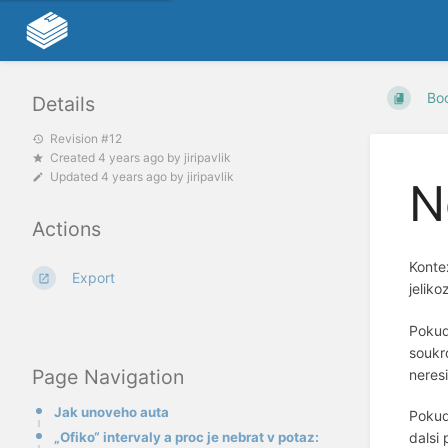
Bo
Details
Revision #12
Created
4 years ago
by
jiripavlik
Updated
4 years ago
by
jiripavlik
N
Actions
Konte
Export
jeliko
Pokud
soukr
Page Navigation
neresi
Jak unoveho auta
Pokud
„Ofiko“ intervaly a proc je nebrat v potaz:
dalsi 