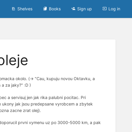
Shelves
Books
Sign up
Log in
leje
 omacka okolo. (-> "Cau, kupuju novou Oktavku, a
 a za jaky?" :D )
 a servisuj jen jak rika palubni pocitac. Pri
zce ukony jak jsou predepsane vyrobcem a zbytek
ozna zacne zrat olej).
h doporucil prvni vymenu uz po 3000-5000 km, a pak