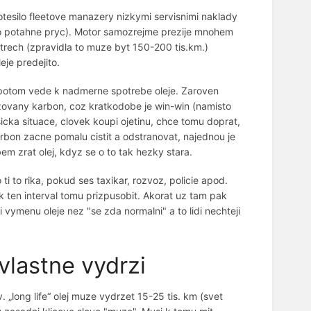
otesilo fleetove manazery nizkymi servisnimi naklady
uto potahne pryc). Motor samozrejme prezije mnohem
etrech (zpravidla to muze byt 150-200 tis.km.)
je predejito.
 potom vede k nadmerne spotrebe oleje. Zaroven
azovany karbon, coz kratkodobe je win-win (namisto
icka situace, clovek koupi ojetinu, chce tomu doprat,
arbon zacne pomalu cistit a odstranovat, najednou je
m zrat olej, kdyz se o to tak hezky stara.
ti to rika, pokud ses taxikar, rozvoz, policie apod.
ak ten interval tomu prizpusobit. Akorat uz tam pak
vymenu oleje nez "se zda normalni" a to lidi nechteji
 vlastne vydrzi
. „long life“ olej muze vydrzet 15-25 tis. km (svet