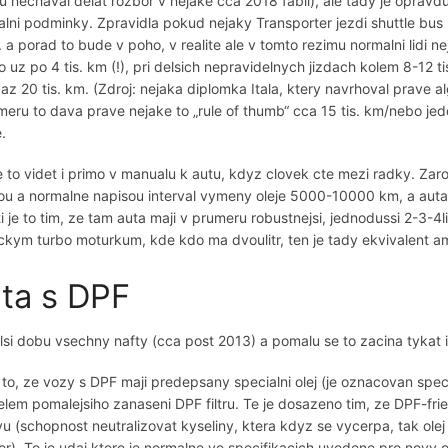
u nechaval delat rozbor v nejake cca 2018 fabii), ale tady je opravd
alni podminky. Zpravidla pokud nejaky Transporter jezdi shuttle bus m
. a porad to bude v poho, v realite ale v tomto rezimu normalni lidi 
 uz po 4 tis. km (!), pri delsich nepravidelnych jizdach kolem 8-12 ti
az 20 tis. km. (Zdroj: nejaka diplomka Itala, ktery navrhoval prave a
meru to dava prave nejake to „rule of thumb“ cca 15 tis. km/nebo jede
.
e to videt i primo v manualu k autu, kdyz clovek cte mezi radky. Zar
ou a normalne napisou interval vymeny oleje 5000-10000 km, a auta t
i je to tim, ze tam auta maji v prumeru robustnejsi, jednodussi 2-3-4
kym turbo moturkum, kde kdo ma dvoulitr, ten je tady ekvivalent am
ta s DPF
lsi dobu vsechny nafty (cca post 2013) a pomalu se to zacina tykat 
 to, ze vozy s DPF maji predepsany specialni olej (je oznacovan spec
elem pomalejsiho zanaseni DPF filtru. Te je dosazeno tim, ze DPF-frie
vu (schopnost neutralizovat kyseliny, ktera kdyz se vycerpa, tak ole
r). To je udaj ktere je normalne ve specifikacich uvedene pro novy o