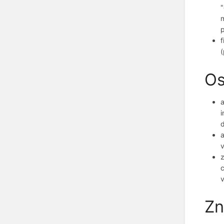
"
m
p
f
(
Os
a
i
d
a
z
c
v
Zn