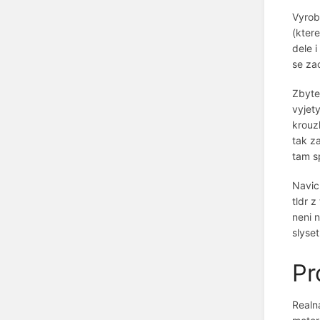
Vyrob
(kter
dele 
se za
Zbyte
vyjet
krouz
tak z
tam s
Navic,
tldr 
neni 
slyset
Pr
Realna