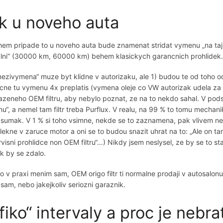
k u noveho auta
hem pripade to u noveho auta bude znamenat stridat vymenu „na t
ialni“ (30000 km, 60000 km) behem klasickych garancnich prohlidek.
mezivymena“ muze byt klidne v autorizaku, ale 1) budou te od toho odr
cne tu vymenu 4x preplatis (vymena oleje co VW autorizak udela za
zeneho OEM filtru, aby nebylo poznat, ze na to nekdo sahal. V podstat
“, a nemel tam filtr treba Purflux. V realu, na 99 % to tomu mechanik
 sumak. V 1 % si toho vsimne, nekde se to zaznamena, pak vlivem ne
klekne v zaruce motor a oni se to budou snazit uhrat na to: „Ale on ta
rvisni prohlidce non OEM filtru“…) Nikdy jsem neslysel, ze by se to s
ak by se zdalo.
 to v praxi menim sam, OEM origo filtr ti normalne prodaji v autosalo
sam, nebo jakejkoliv seriozni garaznik.
fiko“ intervaly a proc je nebra