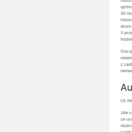
motor
optim
30 tis
hotovo
skoro 
V pru
hodne
Ono j
neser
z cast
nemec
Au
Uz de
Jde o
za uc
rezer
numbe