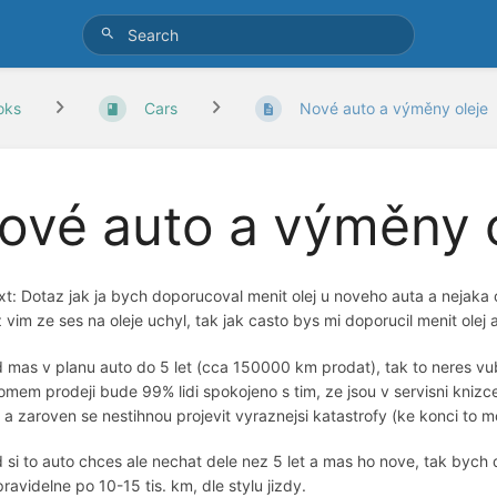
oks
Cars
Nové auto a výměny oleje
ové auto a výměny o
xt: Dotaz jak ja bych doporucoval menit olej u noveho auta a nejaka
z vim ze ses na oleje uchyl, tak jak casto bys mi doporucil menit olej a
 mas v planu auto do 5 let (cca 150000 km prodat), tak to neres vubec
omem prodeji bude 99% lidi spokojeno s tim, ze jsou v servisni kni
 a zaroven se nestihnou projevit vyraznejsi katastrofy (ke konci to m
 si to auto chces ale nechat dele nez 5 let a mas ho nove, tak byc
pravidelne po 10-15 tis. km, dle stylu jizdy.